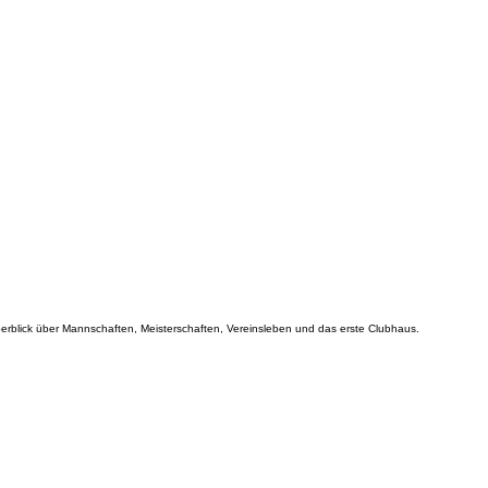
erblick über Mannschaften, Meisterschaften, Vereinsleben und das erste Clubhaus.
in Spielbetrieb, Organisation und Menschen der Anfangsjahre.