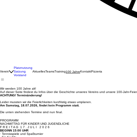
Platznutzung
Verein
Satzung
Aktuelles
Teams
Training
Kontakt
Pizzeria
100 Jahre
Vorstand
Wir werden 100 Jahre alt!
Auf dieser Seite findest du Infos über die Geschichte unseres Vereins und unsere 100-Jahr-Feier,
ACHTUNG! Terminänderung!
Leider mussten wir die Feierlichkeiten kurzfristig etwas umplanen.
Am Samstag, 18.07.2026, findet kein Programm statt.
Die unten stehenden Termine sind nun final.
PROGRAMM
NACHMITTAG FÜR KINDER UND JUGENDLICHE
F R E I T A G 1 7 . J U L I 2 0 2 6