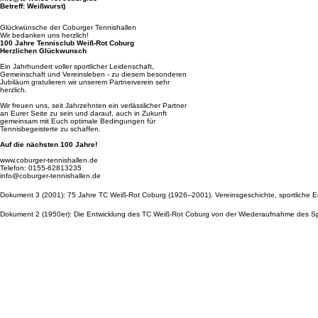
(Bitte Anmelden per Mail an
info@tc-weiss-rot-coburg.de
Betreff: Weißwurst)
Glückwünsche der Coburger Tennishallen
Wir bedanken uns herzlich!
100 Jahre Tennisclub Weiß-Rot Coburg
Herzlichen Glückwunsch
Ein Jahrhundert voller sportlicher Leidenschaft,
Gemeinschaft und Vereinsleben - zu diesem besonderen
Jubiläum gratulieren wir unserem Partnerverein sehr
herzlich.
Wir freuen uns, seit Jahrzehnten ein verlässlicher Partner
an Eurer Seite zu sein und darauf, auch in Zukunft
gemeinsam mit Euch optimale Bedingungen für
Tennisbegeisterte zu schaffen.
Auf die nächsten 100 Jahre!
www.coburger-tennishallen.de
Telefon: 0155-62813235
info@coburger-tennishallen.de
Dokument 3 (2001): 75 Jahre TC Weiß-Rot Coburg (1926–2001). Vereinsgeschichte, sportliche Er
Dokument 2 (1950er): Die Entwicklung des TC Weiß-Rot Coburg von der Wiederaufnahme des Spiel
Du interessierst dich für unsere Geschichte?
Hier haben wir eine Sammlung von alten Dokumenten, die wir euch gerne zum Download bereitst
Dokument 1 (1920er): Der Weg des Tennissports in Coburg von den frühen Anfängen innerhalb des
Impressum
Datenschutzerklärung
Coburger Tennishallen
Pizzeria Milano
Tennisclub Weiß-Rot Coburg e.V.