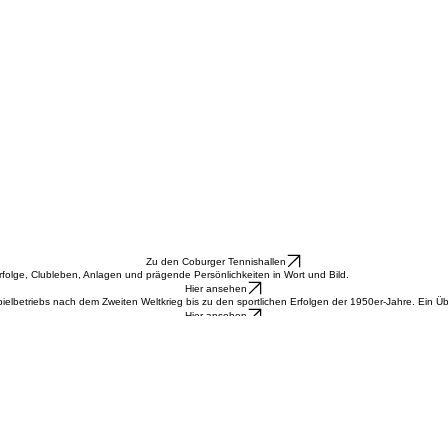
Zu den Coburger Tennishallen
folge, Clubleben, Anlagen und prägende Persönlichkeiten in Wort und Bild.
Hier ansehen
betriebs nach dem Zweiten Weltkrieg bis zu den sportlichen Erfolgen der 1950er-Jahre. Ein Üb
Hier ansehen
ellen:
 VfB Coburg bis zur Gründung des TC Weiß-Rot Coburg im Jahr 1926. Ein detaillierter Einblick 
Hier ansehen