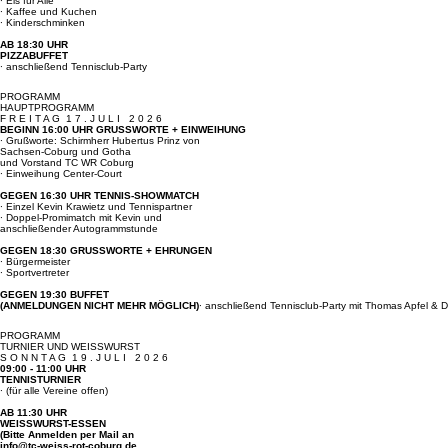
BEGINN 15:00 UHR
∙ Tennisspiele und Spaßturnier
∙ Eis für Alle
∙ Kaffee und Kuchen
∙ Kinderschminken
AB 18:30 UHR
PIZZABUFFET
∙ anschließend Tennisclub-Party
PROGRAMM
HAUPTPROGRAMM
F R E I T A G 1 7 . J U L I 2 0 2 6
BEGINN 16:00 UHR GRUSSWORTE + EINWEIHUNG
∙ Grußworte: Schirmherr Hubertus Prinz von
Sachsen-Coburg und Gotha
und Vorstand TC WR Coburg
∙ Einweihung Center-Court
GEGEN 16:30 UHR TENNIS-SHOWMATCH
∙ Einzel Kevin Krawietz und Tennispartner
∙ Doppel-Promimatch mit Kevin und
anschließender Autogrammstunde
GEGEN 18:30 GRUSSWORTE + EHRUNGEN
∙ Bürgermeister
∙ Sportvertreter
GEGEN 19:30 BUFFET
(ANMELDUNGEN NICHT MEHR MÖGLICH)
∙ anschließend Tennisclub-Party mit Thomas Apfel & 
PROGRAMM
TURNIER UND WEISSWURST
S O N N T A G 1 9 . J U L I 2 0 2 6
09:00 - 11:00 UHR
TENNISTURNIER
∙ (für alle Vereine offen)
AB 11:30 UHR
WEISSWURST-ESSEN