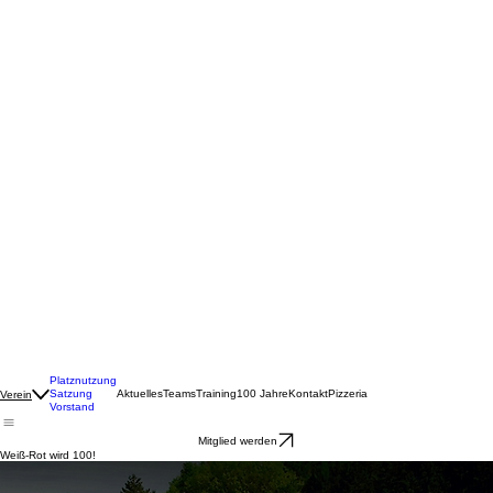
Platznutzung
Satzung
Aktuelles
Teams
Training
100 Jahre
Kontakt
Pizzeria
Verein
Vorstand