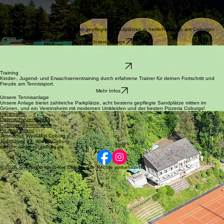
Mitglied werden
Weiß-Rot wird 100!
Unser Tennisverein wird dieses Jahr 100
(ja, EINHUNDERT!)
Jahre alt. Das muss natürlich
gefeiert werden.
Am Freitag, den 17.07.26 und am Sonntag, den 19.07.26
, wird auf unserer Anlage so einiges
los sein!
Mehr Infos
WAS WIR BIETEN
Acht Sandplätze
Großes Spielvergnügen auf bestens gepflegten Sandplätzen in herrlicher Lage am Coburger
Stadtrand.
Unsere Anlage
Vereinsleben
Erlebe ein aktives Clubleben mit vielen Jugend- und Erwachsenen-Teams sowie zahlreichen
Möglichkeiten für Hobbyspieler
Unsere Teams
Training
Kinder-, Jugend- und Erwachsenentraining durch erfahrene Trainer für deinen Fortschritt und
Freude am Tennissport.
Mehr Infos
Unsere Tennisanlage
Unsere Anlage bietet zahlreiche Parkplätze, acht bestens gepflegte Sandplätze mitten im
Grünen, und ein Vereinsheim mit modernen Umkleiden und der besten Pizzeria Coburgs!
Impressum
Datenschutzerklärung
Coburger Tennishallen
Pizzeria Milano
Tennisclub Weiß-Rot Coburg e.V.
Judenberg 69, 96450 Coburg
info@tc-weiss-rot-coburg.de
© 2026 Tennisclub Weiß-Rot Coburg. Alle Rechte vorbehalten.